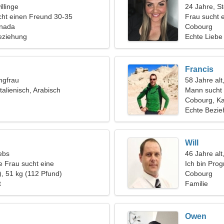
llinge
24 Jahre, S
ht einen Freund 30-35
Frau sucht 
anada
Cobourg
eziehung
Echte Liebe
Francis
ngfrau
58 Jahre alt
talienisch, Arabisch
Mann sucht 
Cobourg, K
Echte Bezi
Will
ebs
46 Jahre alt
e Frau sucht eine
Ich bin Pro
hung
), 51 kg (112 Pfund)
erfahrene F
Cobourg
t
Familie
Owen