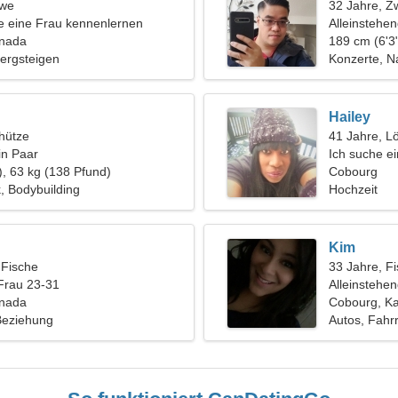
öwe
32 Jahre, Zw
 eine Frau kennenlernen
Alleinstehe
anada
189 cm (6'3"
Bergsteigen
Konzerte, N
Hailey
hütze
41 Jahre, L
in Paar
Ich suche ei
), 63 kg (138 Pfund)
Cobourg
k, Bodybuilding
Hochzeit
Kim
 Fische
33 Jahre, F
Frau 23-31
Alleinstehe
anada
Cobourg, K
 Beziehung
Autos, Fahr