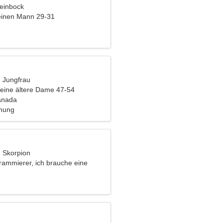
teinbock
einen Mann 29-31
, Jungfrau
eine ältere Dame 47-54
anada
ehung
, Skorpion
grammierer, ich brauche eine
rau