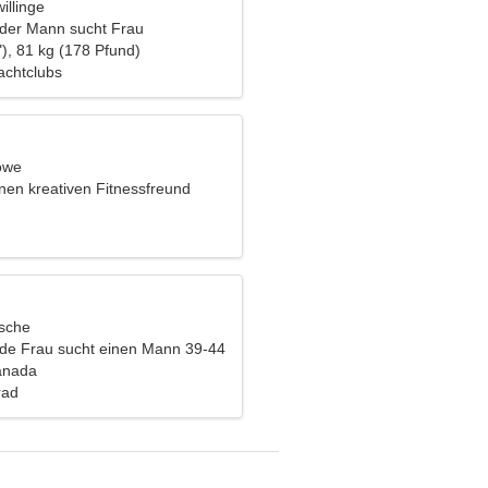
illinge
nder Mann sucht Frau
), 81 kg (178 Pfund)
achtclubs
öwe
nen kreativen Fitnessfreund
ische
nde Frau sucht einen Mann 39-44
anada
rad