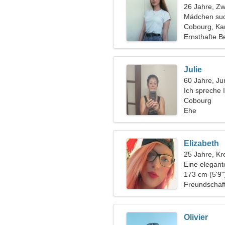
26 Jahre, Zwi
Mädchen suc
Cobourg, K
Ernsthafte B
Julie
60 Jahre, Ju
Ich spreche I
Cobourg
Ehe
Elizabeth
25 Jahre, Kr
Eine elegant
Liebesbezie
173 cm (5'9"
Freundschaf
Olivier