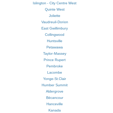
Islington - City Centre West
Quinte West
Joliette
Vaudreuil-Dorion
East Gwillimbury
Collingwood
Huntsville
Petawawa
Taylor-Massey
Prince Rupert
Pembroke
Lacombe
Yonge-St.Clair
Humber Summit
Aldergrove
Bécancour
Hanceville
Kanada