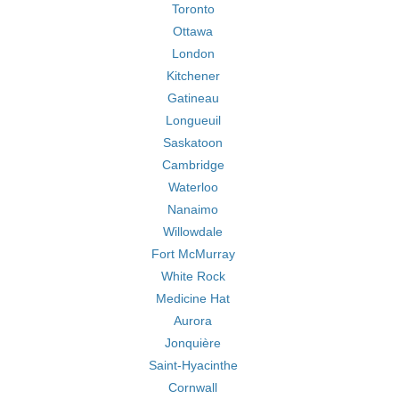
Toronto
Ottawa
London
Kitchener
Gatineau
Longueuil
Saskatoon
Cambridge
Waterloo
Nanaimo
Willowdale
Fort McMurray
White Rock
Medicine Hat
Aurora
Jonquière
Saint-Hyacinthe
Cornwall