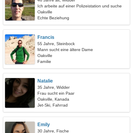
46 Jahre alt, Widder
Ich arbeite auf einer Polizeistation und suche
eine leidenschaftliche Frau
Oakville
Echte Beziehung
Francis
55 Jahre, Steinbock
Mann sucht eine ältere Dame
Oakville
Familie
Natalie
35 Jahre, Widder
Frau sucht ein Paar
Oakville, Kanada
Jet-Ski, Fahrrad
Emily
30 Jahre, Fische