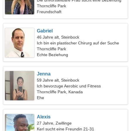
Die unvorstellbare Frau sucht eine Beziehung
Thorncliffe Park
Freundschaft
Gabriel
46 Jahre alt, Steinbock
Ich bin ein plastischer Chirurg auf der Suche
nach einer charmanten Frau
Thorncliffe Park
Echte Beziehung
Jenna
59 Jahre alt, Steinbock
Ich bevorzuge Aerobic und Fitness
Thorncliffe Park, Kanada
Ehe
Alexis
27 Jahre, Zwillinge
Kerl sucht eine Freundin 21-31