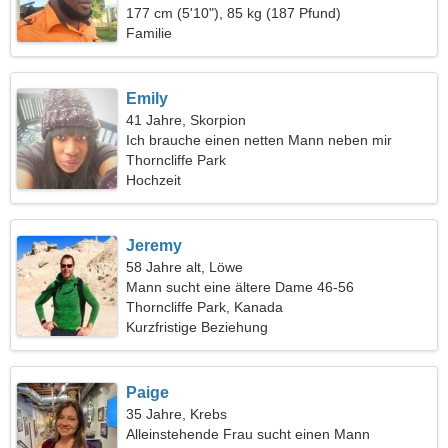
177 cm (5'10"), 85 kg (187 Pfund)
Familie
Emily
41 Jahre, Skorpion
Ich brauche einen netten Mann neben mir
Thorncliffe Park
Hochzeit
Jeremy
58 Jahre alt, Löwe
Mann sucht eine ältere Dame 46-56
Thorncliffe Park, Kanada
Kurzfristige Beziehung
Paige
35 Jahre, Krebs
Alleinstehende Frau sucht einen Mann