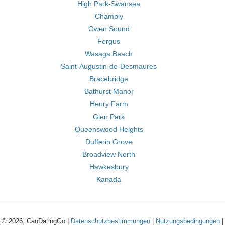
High Park-Swansea
Chambly
Owen Sound
Fergus
Wasaga Beach
Saint-Augustin-de-Desmaures
Bracebridge
Bathurst Manor
Henry Farm
Glen Park
Queenswood Heights
Dufferin Grove
Broadview North
Hawkesbury
Kanada
© 2026, CanDatingGo |
Datenschutzbestimmungen
|
Nutzungsbedingungen
|