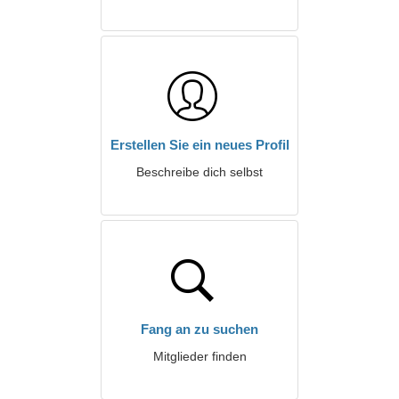
Erstellen Sie ein neues Profil
Beschreibe dich selbst
Fang an zu suchen
Mitglieder finden