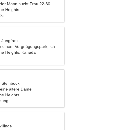
nder Mann sucht Frau 22-30
ane Heights
Ski
, Jungfrau
 in einem Vergnügungspark, ich
e schüchterne Frau
ane Heights, Kanada
, Steinbock
eine ältere Dame
ane Heights
ehung
illinge