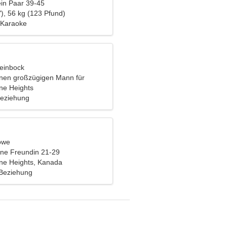
ein Paar 39-45
), 56 kg (123 Pfund)
 Karaoke
teinbock
inen großzügigen Mann für
ane Heights
Beziehung
öwe
eine Freundin 21-29
ane Heights, Kanada
 Beziehung