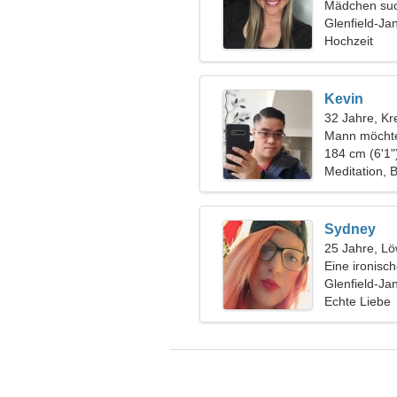
Mädchen suc
Glenfield-Ja
Hochzeit
Kevin
32 Jahre, Kr
Mann möchte
184 cm (6'1"
Meditation, 
Sydney
25 Jahre, L
Eine ironis
wie dir
Glenfield-Ja
Echte Liebe