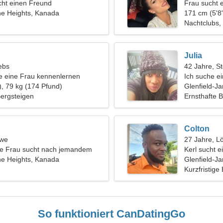
ht einen Freund
Frau sucht 
ne Heights, Kanada
171 cm (5'8"
Nachtclubs,
Julia
ebs
42 Jahre, S
 eine Frau kennenlernen
Ich suche e
), 79 kg (174 Pfund)
Romantik
Glenfield-J
Bergsteigen
Ernsthafte 
Colton
öwe
27 Jahre, L
che Frau sucht nach jemandem
Kerl sucht 
ne Heights, Kanada
Glenfield-J
Kurzfristige
So funktioniert CanDatingGo