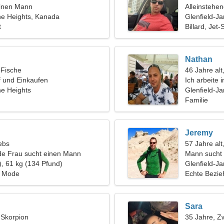
einen Mann
Alleinstehe
ne Heights, Kanada
Glenfield-J
t
Billard, Jet-
Nathan
 Fische
46 Jahre alt
lf und Einkaufen
Ich arbeite
ne Heights
brauche ein
Glenfield-J
Familie
Jeremy
ebs
57 Jahre alt
de Frau sucht einen Mann
Mann sucht 
), 61 kg (134 Pfund)
Glenfield-J
 Mode
Echte Bezi
Sara
, Skorpion
35 Jahre, Zw