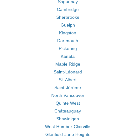
Saguenay
Cambridge
Sherbrooke
Guelph
Kingston
Dartmouth
Pickering
Kanata
Maple Ridge
Saint-Léonard
St. Albert
Saint-Jérôme
North Vancouver
Quinte West
Châteauguay
Shawinigan
West Humber-Clairville
Glenfield-Jane Heights